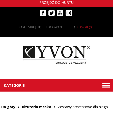
PRZEJDŹ DO HURTU
ZAREJESTRUJ SIĘ
LOGOWANIE
KOSZYK
(0)
KATEGORIE
Do góry
/
Biżuteria męska
/
Zestawy prezentowe dla niego