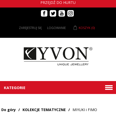
PRZEJDŹ DO HURTU
ZAREJESTRUJ SIĘ
LOGOWANIE
KOSZYK
(0)
KATEGORIE
Do góry
/
KOLEKCJE TEMATYCZNE
/
MIYUKI i FIMO