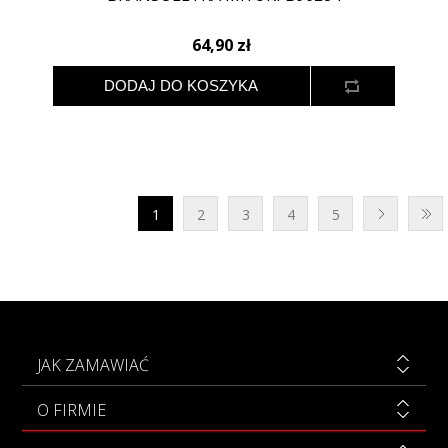
64,90 zł
1
2
3
4
5
JAK ZAMAWIAĆ
O FIRMIE