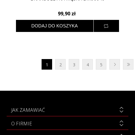
99,90 zł
1
2
3
4
5
JAK ZAMAWIAĆ
O FIRMIE