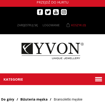
PRZEJDŹ DO HURTU
ZAREJESTRUJ SIĘ
LOGOWANIE
KOSZYK
(0)
KATEGORIE
Do góry
/
Biżuteria męska
/
Bransoletki męskie