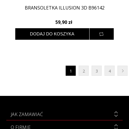
BRANSOLETKA ILLUSION 3D B96142
59,90 zł
1
2
3
4
JAK ZAMAWIAĆ
O FIRMIE