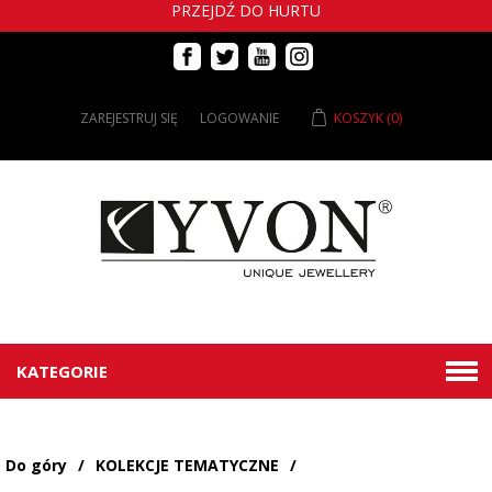
PRZEJDŹ DO HURTU
ZAREJESTRUJ SIĘ
LOGOWANIE
KOSZYK
(0)
KATEGORIE
Do góry
/
KOLEKCJE TEMATYCZNE
/