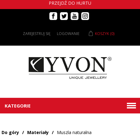
PRZEJDŹ DO HURTU
ZAREJESTRUJ SIĘ
LOGOWANIE
KOSZYK
(0)
KATEGORIE
Do góry
/
Materiały
/
Muszla naturalna