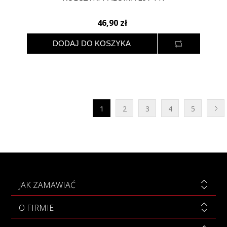
46,90 zł
1
2
3
4
5
JAK ZAMAWIAĆ
O FIRMIE