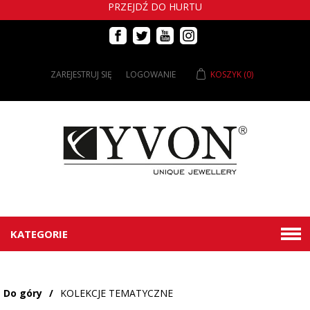
PRZEJDŹ DO HURTU
ZAREJESTRUJ SIĘ
LOGOWANIE
KOSZYK
(0)
KATEGORIE
Do góry
/
KOLEKCJE TEMATYCZNE