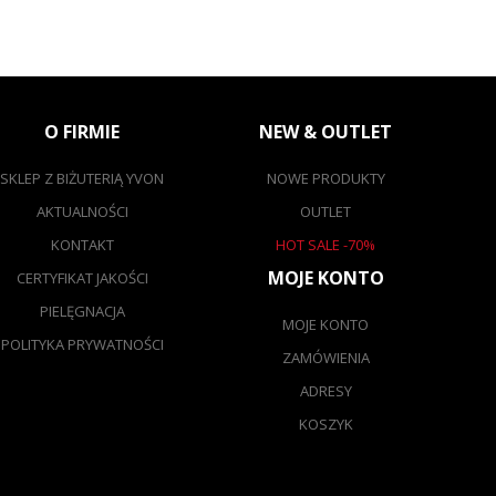
O FIRMIE
NEW & OUTLET
SKLEP Z BIŻUTERIĄ YVON
NOWE PRODUKTY
AKTUALNOŚCI
OUTLET
KONTAKT
HOT SALE -70%
MOJE KONTO
CERTYFIKAT JAKOŚCI
PIELĘGNACJA
MOJE KONTO
POLITYKA PRYWATNOŚCI
ZAMÓWIENIA
ADRESY
KOSZYK