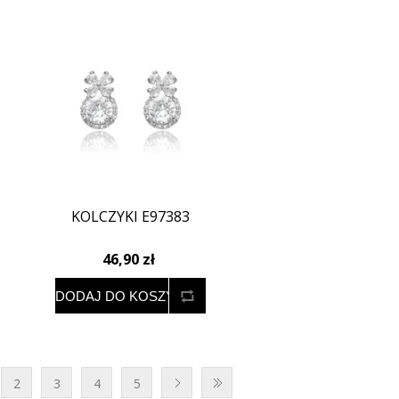
KOLCZYKI E97383
46,90 zł
2
3
4
5