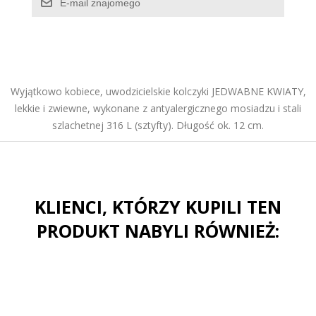
Wyjątkowo kobiece, uwodzicielskie kolczyki JEDWABNE KWIATY,
lekkie i zwiewne, wykonane z antyalergicznego mosiadzu i stali
szlachetnej 316 L (sztyfty). Długość ok. 12 cm.
KLIENCI, KTÓRZY KUPILI TEN
PRODUKT NABYLI RÓWNIEŻ: