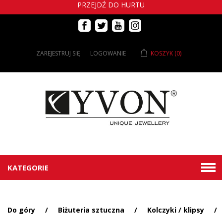
PRZEJDŹ DO HURTU
ZAREJESTRUJ SIĘ
LOGOWANIE
KOSZYK
(0)
KATEGORIE
Do góry
/
Biżuteria sztuczna
/
Kolczyki / klipsy
/